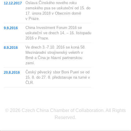
Oslava Čínského nového roku
12.12.2017
zemského psa se uskuteční od 15. do
17. února 2018 v Obecním domě
v Praze.
China Investment Forum 2016 se
9.9.2016
uskuteční ve dnech 14. – 16. listopadu
2016 v Praze.
Ve dnech 3.-7.10. 2016 se koná 58.
8.9.2016
Mezinárodní strojírenský veletrh v
Brně a Čína je hlavní partnerskou
zemí.
Český pěvecký sbor Boni Pueri se od
20.8.2016
15. 8. do 27. 8. představuje na turné v
ČLR.
© 2026 Czech China Chamber of Collaboration. All Rights
Reserved.