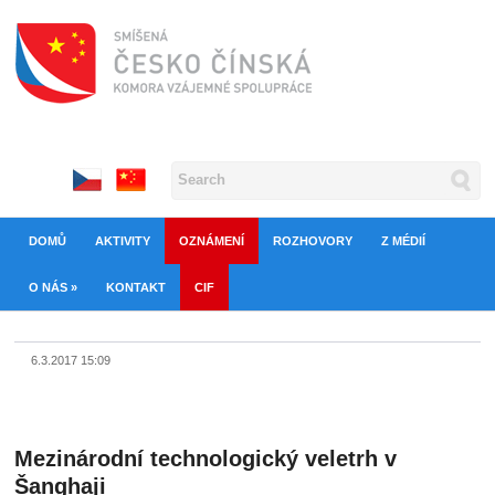
DOMŮ
AKTIVITY
OZNÁMENÍ
ROZHOVORY
Z MÉDIÍ
O NÁS
»
KONTAKT
CIF
6.3.2017 15:09
Mezinárodní technologický veletrh v
Šanghaji