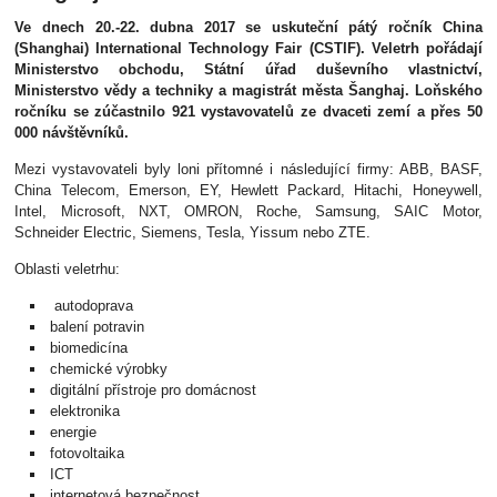
Ve dnech 20.-22. dubna 2017 se uskuteční pátý ročník China
(Shanghai) International Technology Fair (CSTIF). Veletrh pořádají
Ministerstvo obchodu, Státní úřad duševního vlastnictví,
Ministerstvo vědy a techniky a magistrát města Šanghaj. Loňského
ročníku se zúčastnilo 921 vystavovatelů ze dvaceti zemí a přes 50
000 návštěvníků.
Mezi vystavovateli byly loni přítomné i následující firmy: ABB, BASF,
China Telecom, Emerson, EY, Hewlett Packard, Hitachi, Honeywell,
Intel, Microsoft, NXT, OMRON, Roche, Samsung, SAIC Motor,
Schneider Electric, Siemens, Tesla, Yissum nebo ZTE.
Oblasti veletrhu:
autodoprava
balení potravin
biomedicína
chemické výrobky
digitální přístroje pro domácnost
elektronika
energie
fotovoltaika
ICT
internetová bezpečnost