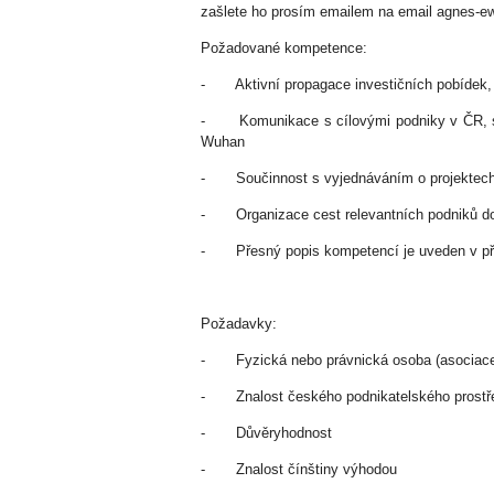
zašlete ho prosím emailem na email agnes-e
Požadované kompetence:
- Aktivní propagace investičních pobídek, 
- Komunikace s cílovými podniky v ČR, sh
Wuhan
- Součinnost s vyjednáváním o projektech
- Organizace cest relevantních podniků do 
- Přesný popis kompetencí je uveden v p
Požadavky:
- Fyzická nebo právnická osoba (asociace, k
- Znalost českého podnikatelského prostř
- Důvěryhodnost
- Znalost čínštiny výhodou