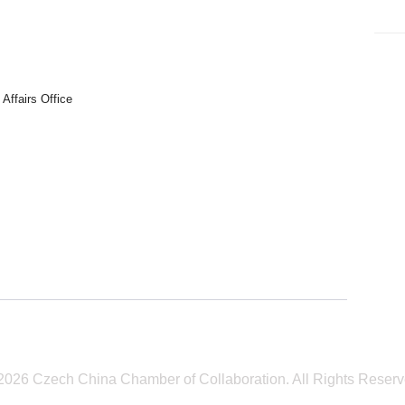
 Affairs Office
2026 Czech China Chamber of Collaboration. All Rights Reserv