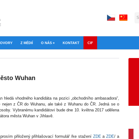
OVORY
Z MÉDIÍ
O NÁS
»
KONTAKT
CIF
město Wuhan
n hledá vhodného kandidáta na pozici „obchodního ambasadora“,
ice nejen z ČR do Wuhanu, ale také z Wuhanu do ČR. Jedná se o
ké osoby. Vybranému kandidátovi bude dne 10. května 2017 udělena
imátora města Wuhan v Jihlavě.
 prosím přiložený přihlašovací formulář /ke stažení
ZDE
a
ZDE
/ a