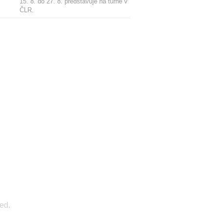
15. 8. do 27. 8. představuje na turné v
ČLR.
ed.