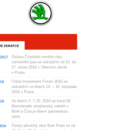
VE ZKRATCE
Oslava Čínského nového roku
.2017
zemského psa se uskuteční od 15. do
17. února 2018 v Obecním domě
v Praze.
China Investment Forum 2016 se
016
uskuteční ve dnech 14. – 16. listopadu
2016 v Praze.
Ve dnech 3.-7.10. 2016 se koná 58.
016
Mezinárodní strojírenský veletrh v
Brně a Čína je hlavní partnerskou
zemí.
Český pěvecký sbor Boni Pueri se od
2016