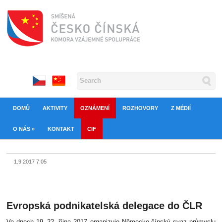
DOMŮ
AKTIVITY
OZNÁMENÍ
ROZHOVORY
Z MÉDIÍ
O NÁS
»
KONTAKT
CIF
1.9.2017 7:05
Evropská podnikatelská delegace do ČLR
Ve dnech 19.-22- října 2017 organizuje Německo-čínský svaz průmyslu