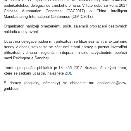
podnikatelskou delegaci do čínského Jinanu. V tuto dobu se koná 2017
Chinese Automation Congress (CAC2017) & China Intelligent
Manufacturing International Conference (CIMIC2017).
Organizátoři nabízejí omezenému počtu zájemců proplacení cestovních
nákladů a ubytování.
Účastníci delegace budou mít příležitost se blíže seznámit s aktuálnímu
trendy v oboru, setkat se se zástupci státní správy a poznat investiční
příležitosti v Jinanu – regionálním dopravním uzlu na východním pobřeží
mezi Pekingem a Šanghají.
Termín pro podání přihlášek je 18. září 2017. Seznam čínských firem,
které se setkání účastní, naleznete
ZDE
S dotazy (anglicky, německy) se obracejte na: application@dcw-
gmbh.de