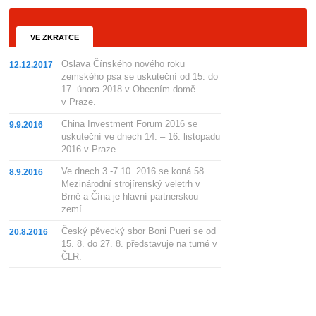
VE ZKRATCE
Oslava Čínského nového roku
12.12.2017
zemského psa se uskuteční od 15. do
17. února 2018 v Obecním domě
v Praze.
China Investment Forum 2016 se
9.9.2016
uskuteční ve dnech 14. – 16. listopadu
2016 v Praze.
Ve dnech 3.-7.10. 2016 se koná 58.
8.9.2016
Mezinárodní strojírenský veletrh v
Brně a Čína je hlavní partnerskou
zemí.
Český pěvecký sbor Boni Pueri se od
20.8.2016
15. 8. do 27. 8. představuje na turné v
ČLR.