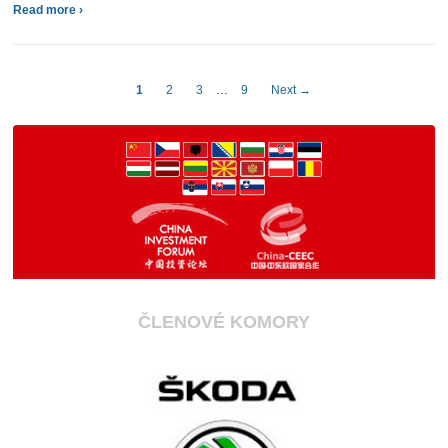
Read more ›
1
2
3
…
9
Next →
ČLENOVÉ KOMORY