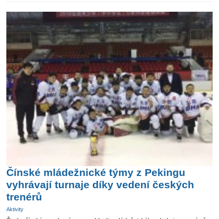
Čínské mládežnické týmy z Pekingu
vyhrávají turnaje díky vedení českých
trenérů
Aktivity