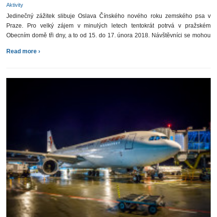
Aktivity
Jedinečný zážitek slibuje Oslava Čínského nového roku zemského psa v
Praze. Pro velký zájem v minulých letech tentokrát potrvá v pražském
Obecním domě tři dny, a to od 15. do 17. února 2018. Návštěvníci se mohou
těšit na […]
Read more ›