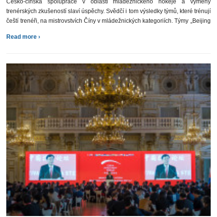
Česko-čínská spolupráce v oblasti mládežnického hokeje a výměny
trenérských zkušeností slaví úspěchy. Svědčí i tom výsledky týmů, které trénují
čeští trenéři, na mistrovstvích Číny v mládežnických kategoriích. Týmy „Beijing
Select“ s převahou válcovaly soupeře a získaly první místa […]
Read more ›