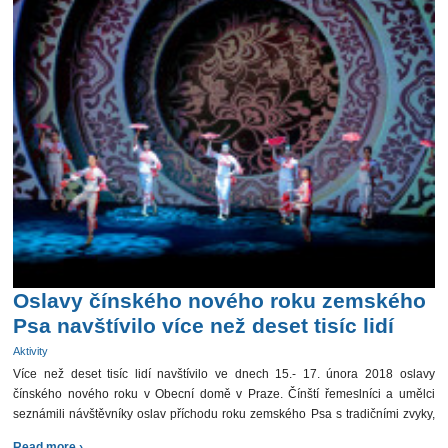
Oslavy čínského nového roku zemského
Psa navštívilo více než deset tisíc lidí
Aktivity
Více než deset tisíc lidí navštívilo ve dnech 15.- 17. února 2018 oslavy
čínského nového roku v Obecní domě v Praze. Čínští řemeslníci a umělci
seznámili návštěvníky oslav příchodu roku zemského Psa s tradičními zvyky,
které se v Číně dodržují […]
Read more ›