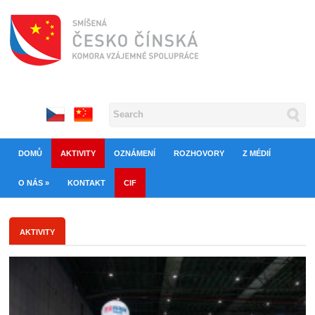
DOMŮ
AKTIVITY
OZNÁMENÍ
ROZHOVORY
Z MÉDIÍ
O NÁS
»
KONTAKT
CIF
AKTIVITY