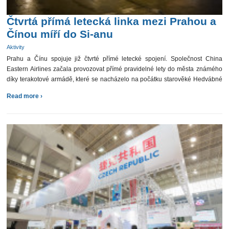
Čtvrtá přímá letecká linka mezi Prahou a
Čínou míří do Si-anu
Aktivity
Prahu a Čínu spojuje již čtvrté přímé letecké spojení. Společnost China
Eastern Airlines začala provozovat přímé pravidelné lety do města známého
díky terakotové armádě, které se nacházelo na počátku starověké Hedvábné
stezky – Si-anu. Historicky první let přistál […]
Read more ›