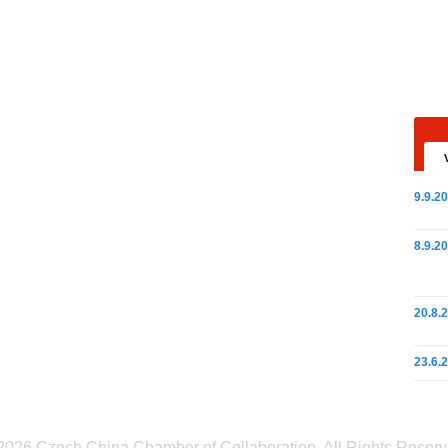
9.9.2
8.9.2
20.8.
23.6.
2026 Czech China Chamber of Collaboration. All Rights Reserv